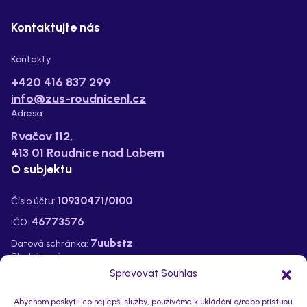
Kontaktujte nás
Kontakty
+420 416 837 299
info@zus-roudnicenl.cz
Adresa
Rvačov 112,
413 01 Roudnice nad Labem
O subjektu
10930471/0100
Číslo účtu:
46773576
IČO:
7uubstz
Datová schránka:
Sledujte nás na:
Spravovat Souhlas
Abychom poskytli co nejlepší služby, používáme k ukládání a/nebo přístupu