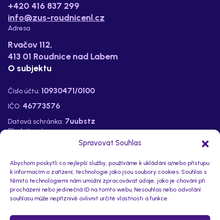
+420 416 837 299
info@zus-roudnicenl.cz
Adresa
Rvačov 112,
413 01 Roudnice nad Labem
O subjektu
10930471/0100
Číslo účtu:
46773576
IČO:
7uubstz
Datová schránka:
Sledujte nás na:
Spravovat Souhlas
Abychom poskytli co nejlepší služby, používáme k ukládání a/nebo přístupu
k informacím o zařízení, technologie jako jsou soubory cookies. Souhlas s
těmito technologiemi nám umožní zpracovávat údaje, jako je chování při
procházení nebo jedinečná ID na tomto webu. Nesouhlas nebo odvolání
souhlasu může nepříznivě ovlivnit určité vlastnosti a funkce.