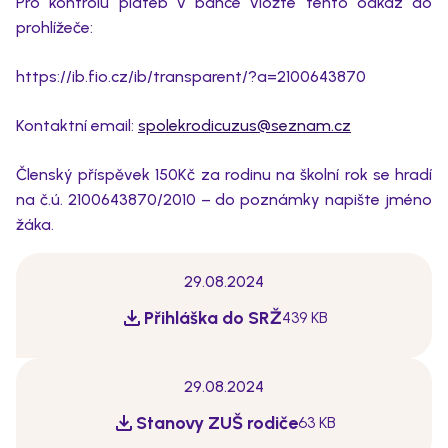
Pro kontrolu plateb v bance vložte tento odkaz do
prohlížeče:
https://ib.fio.cz/ib/transparent/?a=2100643870
Kontaktní email:
spolekrodicuzus@seznam.cz
Členský příspěvek 150Kč za rodinu na školní rok se hradí
na č.ú. 2100643870/2010 – do poznámky napište jméno
žáka.
29.08.2024
Přihláška do SRŽ
439 KB
29.08.2024
Stanovy ZUŠ rodiče
63 KB