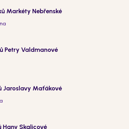
ků Markéty Nebřenské
ina
ků Petry Valdmanové
ů Jaroslavy Maťákové
na
ů Hany Skalicové