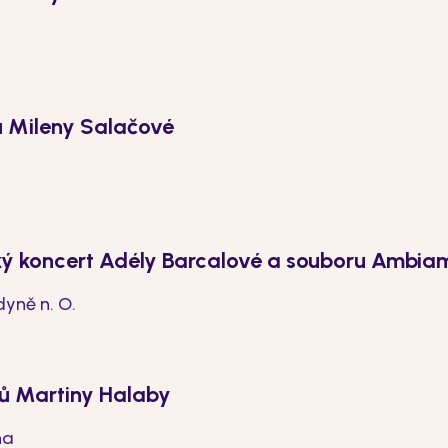
ů Mileny Salačové
ý koncert Adély Barcalové a souboru Ambia
yně n. O.
ů Martiny Halaby
na