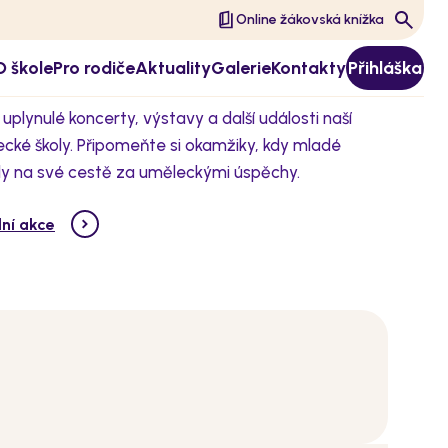
Online žákovská knížka
O škole
Pro rodiče
Aktuality
Galerie
Kontakty
Přihláška
 uplynulé koncerty, výstavy a další události naší
ecké školy. Připomeňte si okamžiky, kdy mladé
ily na své cestě za uměleckými úspěchy.
lní akce