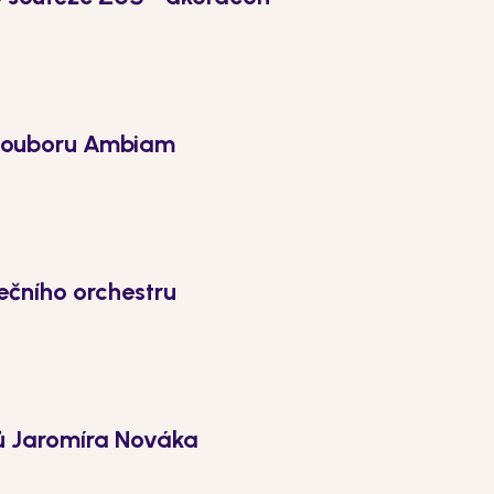
souboru Ambiam
ečního orchestru
ů Jaromíra Nováka