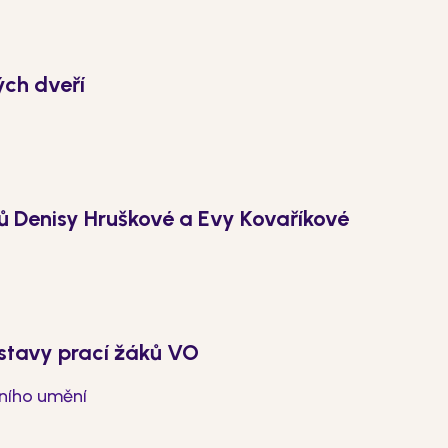
ých dveří
ů Denisy Hruškové a Evy Kovaříkové
stavy prací žáků VO
ního umění