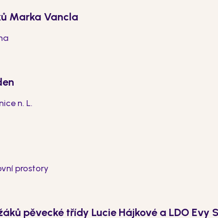
ků Marka Vancla
ina
den
ice n. L.
ovní prostory
žáků pěvecké třídy Lucie Hájkové a LDO Evy 