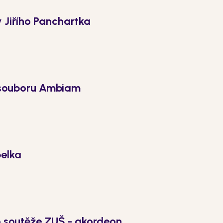
y Jiřího Panchartka
 souboru Ambiam
pelka
o soutěže ZUŠ - akordeon