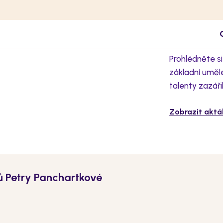
Prohlédněte si
základní uměl
talenty zazář
Zobrazit aktá
ů Petry Panchartkové