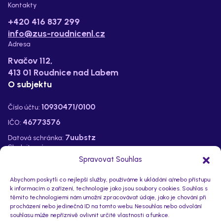
Kontakty
+420 416 837 299
info@zus-roudnicenl.cz
Adresa
Rvačov 112,
413 01 Roudnice nad Labem
O subjektu
10930471/0100
Číslo účtu:
46773576
IČO:
7uubstz
Datová schránka:
Sledujte nás na:
Spravovat Souhlas
Abychom poskytli co nejlepší služby, používáme k ukládání a/nebo přístupu
k informacím o zařízení, technologie jako jsou soubory cookies. Souhlas s
těmito technologiemi nám umožní zpracovávat údaje, jako je chování při
procházení nebo jedinečná ID na tomto webu. Nesouhlas nebo odvolání
souhlasu může nepříznivě ovlivnit určité vlastnosti a funkce.