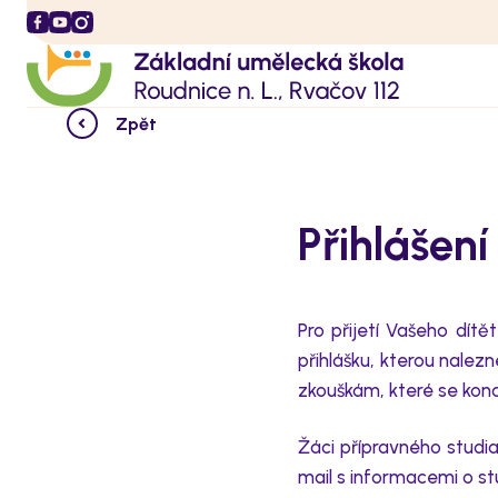
Zpět
Přihlášen
Pro přijetí
V
ašeho
dítě
přihlášku
, kterou nalez
zkouškám, které se kona
Žáci
přípravného studi
mail s informacemi o st