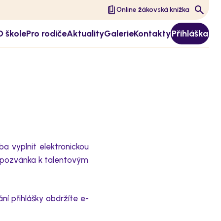
Online žákovská knížka
O škole
Pro rodiče
Aktuality
Galerie
Kontakty
Přihláška
eba
v
yplnit
elektronickou
pozvánka k talentovým
ání přihlášky
obdržíte
e-