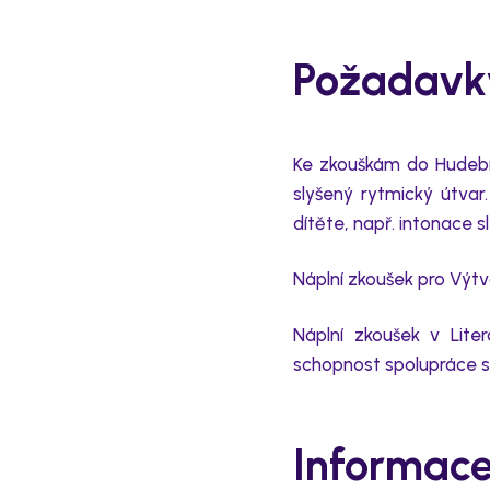
Požadavk
Ke zkouškám do
H
udeb
slyšený rytmický útvar
dítěte, např.
intonace s
Náplní zkoušek pro
V
ýtv
Náplní zkoušek v
L
ite
schopnost spolupráce s
Informace 