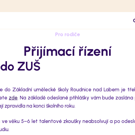
Pro rodiče
Přijímací řízení
í do ZUŠ
te do Základní umělecké školy Roudnice nad Labem je
tř
nete
zde
. Na základě odeslané přihlášky vám bude zasl
ána 
jí
zpravidla
na konci školního roku.
a
ve věku
5–6
let
talentové zkoušky neabsolvují a po
odesl
udiu
.