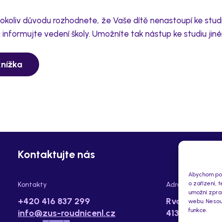
hokoliv důvodu rozhodnete, že Vaše dítě nenastoupí ke stu
 informujte vedení školy. Umožníte tak nástup ke studiu jin
knížka
Kontaktujte nás
Abychom posk
o zařízení, 
Kontakty
Adresa
umožní zprac
+420 416 837 299
Rvačov 112,
webu. Nesouh
funkce.
info@zus-roudnicenl.cz
413 01 Roudn