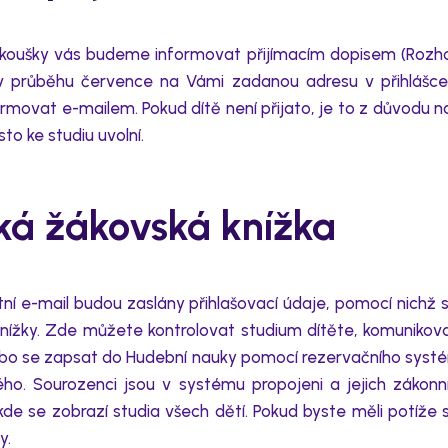
koušky vás budeme informovat přijímacím dopisem (Rozhod
v průběhu července na Vámi zadanou adresu v přihlášce
ormovat
e-mailem.
Pokud dítě není přijato, je to z důvodu n
to ke studiu uvolní.
cká žákovská kn
ížka
tní
e-mail budou
zaslány přihlašovací údaje, pomocí nichž 
nížky.
Zde můžete
kontrolovat studium dítěte
, komunikov
bo se zapsat do H
udební nauky pomocí rezervačního syst
ého
.
Sourozenci
jsou v sy
s
tému propojen
i
a
jejich zákonn
 kde
se zobrazí studia
všech
dětí
.
Pokud byste měli potíže 
ly
.