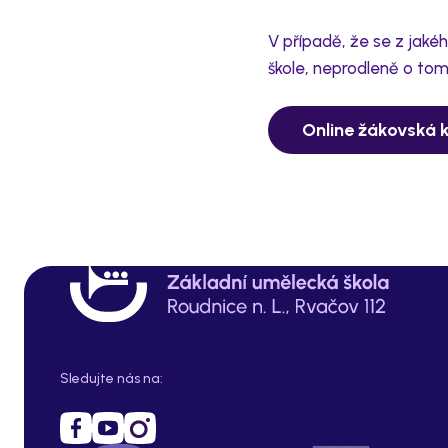
V případě, že se z jaké
škole, neprodleně o tom
Online žákovská 
Sledujte nás na: