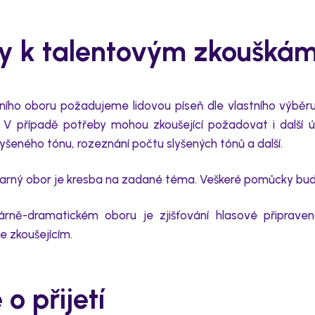
y k talentovým zkoušká
ního oboru
požadujeme lidovou píseň dle vlastního výběr
. V případě potřeby mohou zkoušející požadovat i další
lyšeného tónu, rozeznání počtu slyšených tónů a další.
arný obor
je kresba na zadané téma. Veškeré pomůcky budo
rárně-dramatickém oboru
je zjišťování hlasové připraven
e zkoušejícím.
o přijetí