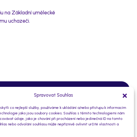
diu na Základní umělecké
ému uchazeči.
O subjektu
Spravovat Souhlas
ytli co nejlepší služby, používáme k ukládání a/nebo přístupu k informacím
10930471/0100
technologie jako jsou soubory cookies. Souhlas s těmito technologiemi nám
Číslo účtu:
ovávat údaje, jako je chování při procházení nebo jedinečná ID na tomto
46773576
IČO:
las nebo odvolání souhlasu může nepříznivě ovlivnit určité vlastnosti a
ice nad Labem
7uubstz
Datová schránka: