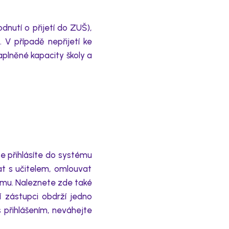
nutí o přijetí do ZUŠ),
.
V případě nepřijetí ke
aplněné kapacity školy a
se
přihlásíte
do systému
at s
učitelem
, omlouvat
ému
.
Naleznete zde
také
í zástupci
obdrží
jedno
s přihlášením, neváhejte