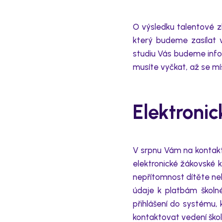
O výsledku talentové z
který budeme zasílat 
studiu Vás budeme inf
musíte vyčkat, až se mís
Elektroni
V srpnu
Vám na
kontak
elektronické žákovské k
nepřítomnost dítěte
ne
údaje k platbám školn
přihlášení do sy
s
tému,
kontaktovat
vedení ško