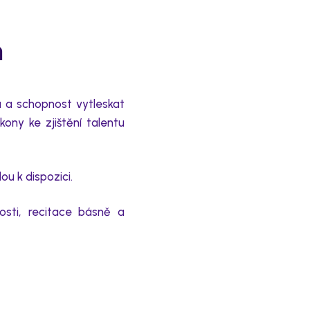
m
u a schopnost vytleskat
 úkony ke
zjištění talentu
u k dispozici.
osti, recitace básně a