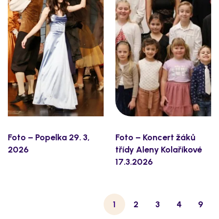
Foto – Popelka 29. 3,
Foto – Koncert žáků
2026
třídy Aleny Kolaříkové
17.3.2026
1
2
3
4
9