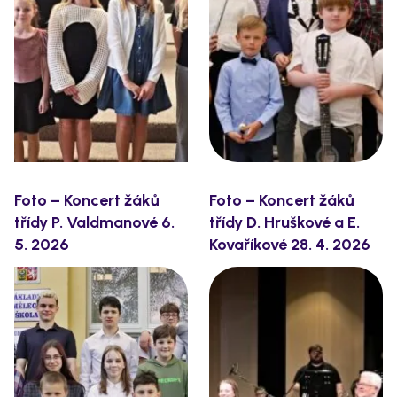
Foto – Koncert žáků
Foto – Koncert žáků
třídy P. Valdmanové 6.
třídy D. Hruškové a E.
5. 2026
Kovaříkové 28. 4. 2026