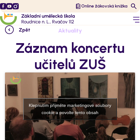
Online žákovská knížka
Zpět
Aktuality
Záznam koncertu
učitelů ZUŠ
Klepnutím přijměte marketingové soubory
cookie a povolte tento obsah