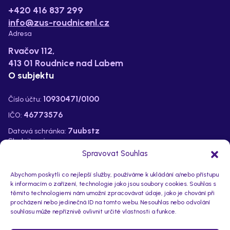
+420 416 837 299
info@zus-roudnicenl.cz
Adresa
Rvačov 112,
413 01 Roudnice nad Labem
O subjektu
10930471/0100
Číslo účtu:
46773576
IČO:
7uubstz
Datová schránka:
Sledujte nás na:
Spravovat Souhlas
Abychom poskytli co nejlepší služby, používáme k ukládání a/nebo přístupu
k informacím o zařízení, technologie jako jsou soubory cookies. Souhlas s
těmito technologiemi nám umožní zpracovávat údaje, jako je chování při
procházení nebo jedinečná ID na tomto webu. Nesouhlas nebo odvolání
souhlasu může nepříznivě ovlivnit určité vlastnosti a funkce.