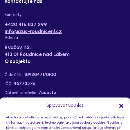
Kontaktujte nás
Kontakty
+420 416 837 299
info@zus-roudnicenl.cz
Adresa
Rvačov 112,
413 01 Roudnice nad Labem
O subjektu
10930471/0100
Číslo účtu:
46773576
IČO:
7uubstz
Datová schránka:
Sledujte nás na:
Spravovat Souhlas
Abychom poskytli co nejlepší služby, používáme k ukládání a/nebo přístupu
k informacím o zařízení, technologie jako jsou soubory cookies. Souhlas s
těmito technologiemi nám umožní zpracovávat údaje, jako je chování při