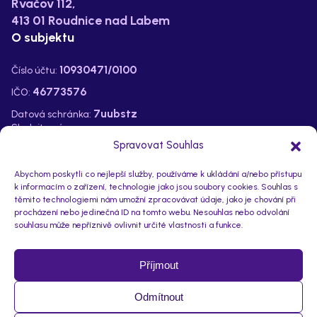
Rvačov 112,
413 01 Roudnice nad Labem
O subjektu
10930471/0100
Číslo účtu:
46773576
IČO:
7uubstz
Datová schránka:
Sledujte nás na:
Spravovat Souhlas
Abychom poskytli co nejlepší služby, používáme k ukládání a/nebo přístupu
k informacím o zařízení, technologie jako jsou soubory cookies. Souhlas s
těmito technologiemi nám umožní zpracovávat údaje, jako je chování při
procházení nebo jedinečná ID na tomto webu. Nesouhlas nebo odvolání
souhlasu může nepříznivě ovlivnit určité vlastnosti a funkce.
Příjmout
Odmítnout