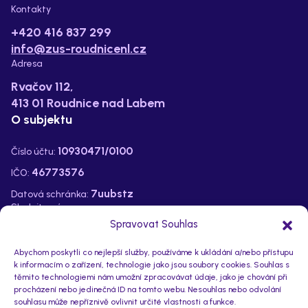
Kontakty
+420 416 837 299
info@zus-roudnicenl.cz
Adresa
Rvačov 112,
413 01 Roudnice nad Labem
O subjektu
10930471/0100
Číslo účtu:
46773576
IČO:
7uubstz
Datová schránka:
Sledujte nás na:
Spravovat Souhlas
Abychom poskytli co nejlepší služby, používáme k ukládání a/nebo přístupu
k informacím o zařízení, technologie jako jsou soubory cookies. Souhlas s
těmito technologiemi nám umožní zpracovávat údaje, jako je chování při
procházení nebo jedinečná ID na tomto webu. Nesouhlas nebo odvolání
souhlasu může nepříznivě ovlivnit určité vlastnosti a funkce.