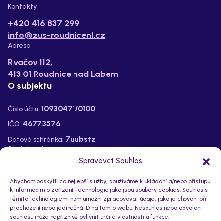
Kontakty
+420 416 837 299
info@zus-roudnicenl.cz
Adresa
Rvačov 112,
413 01 Roudnice nad Labem
O subjektu
10930471/0100
Číslo účtu:
46773576
IČO:
7uubstz
Datová schránka:
Sledujte nás na:
Spravovat Souhlas
Abychom poskytli co nejlepší služby, používáme k ukládání a/nebo přístupu
k informacím o zařízení, technologie jako jsou soubory cookies. Souhlas s
těmito technologiemi nám umožní zpracovávat údaje, jako je chování při
procházení nebo jedinečná ID na tomto webu. Nesouhlas nebo odvolání
souhlasu může nepříznivě ovlivnit určité vlastnosti a funkce.