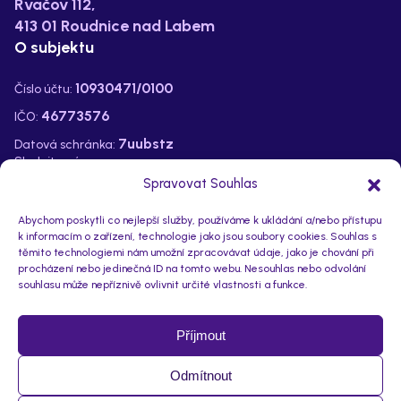
Rvačov 112,
413 01 Roudnice nad Labem
O subjektu
10930471/0100
Číslo účtu:
46773576
IČO:
7uubstz
Datová schránka:
Sledujte nás na:
Spravovat Souhlas
Abychom poskytli co nejlepší služby, používáme k ukládání a/nebo přístupu
k informacím o zařízení, technologie jako jsou soubory cookies. Souhlas s
těmito technologiemi nám umožní zpracovávat údaje, jako je chování při
procházení nebo jedinečná ID na tomto webu. Nesouhlas nebo odvolání
souhlasu může nepříznivě ovlivnit určité vlastnosti a funkce.
Příjmout
Odmítnout