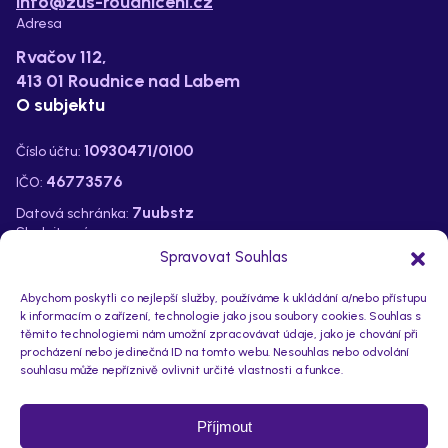
info@zus-roudnicenl.cz
Adresa
Rvačov 112,
413 01 Roudnice nad Labem
O subjektu
10930471/0100
Číslo účtu:
46773576
IČO:
7uubstz
Datová schránka:
Sledujte nás na:
Spravovat Souhlas
Abychom poskytli co nejlepší služby, používáme k ukládání a/nebo přístupu
k informacím o zařízení, technologie jako jsou soubory cookies. Souhlas s
těmito technologiemi nám umožní zpracovávat údaje, jako je chování při
procházení nebo jedinečná ID na tomto webu. Nesouhlas nebo odvolání
souhlasu může nepříznivě ovlivnit určité vlastnosti a funkce.
Příjmout