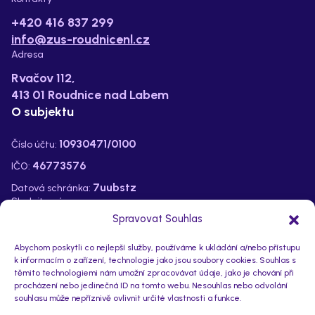
+420 416 837 299
info@zus-roudnicenl.cz
Adresa
Rvačov 112,
413 01 Roudnice nad Labem
O subjektu
10930471/0100
Číslo účtu:
46773576
IČO:
7uubstz
Datová schránka:
Sledujte nás na:
Spravovat Souhlas
Abychom poskytli co nejlepší služby, používáme k ukládání a/nebo přístupu
k informacím o zařízení, technologie jako jsou soubory cookies. Souhlas s
těmito technologiemi nám umožní zpracovávat údaje, jako je chování při
procházení nebo jedinečná ID na tomto webu. Nesouhlas nebo odvolání
souhlasu může nepříznivě ovlivnit určité vlastnosti a funkce.