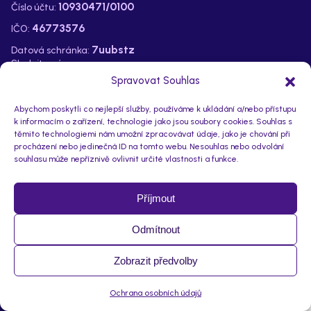
10930471/0100
Číslo účtu:
46773576
IČO:
7uubstz
Datová schránka:
Sledujte nás na:
Spravovat Souhlas
Abychom poskytli co nejlepší služby, používáme k ukládání a/nebo přístupu
k informacím o zařízení, technologie jako jsou soubory cookies. Souhlas s
těmito technologiemi nám umožní zpracovávat údaje, jako je chování při
procházení nebo jedinečná ID na tomto webu. Nesouhlas nebo odvolání
souhlasu může nepříznivě ovlivnit určité vlastnosti a funkce.
Příjmout
Odmítnout
Prohlášení o přístupnosti
GDPR
Zobrazit předvolby
© 2024 - Základní umělecká škola Roudnice nad Labem
Webové
Ochrana osobních údajů
stránky od
Imao