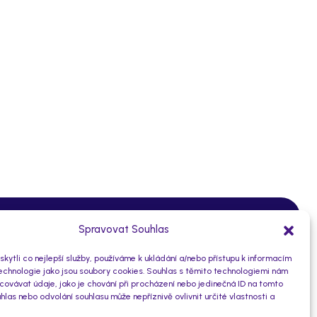
O subjektu
Spravovat Souhlas
ytli co nejlepší služby, používáme k ukládání a/nebo přístupu k informacím
10930471/0100
technologie jako jsou soubory cookies. Souhlas s těmito technologiemi nám
Číslo účtu:
ovávat údaje, jako je chování při procházení nebo jedinečná ID na tomto
46773576
IČO:
las nebo odvolání souhlasu může nepříznivě ovlivnit určité vlastnosti a
ice nad Labem
7uubstz
Datová schránka: