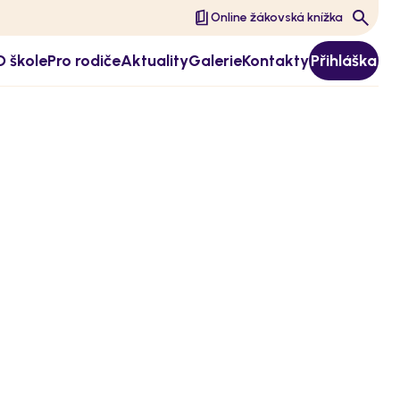
Online žákovská knížka
O škole
Pro rodiče
Aktuality
Galerie
Kontakty
Přihláška