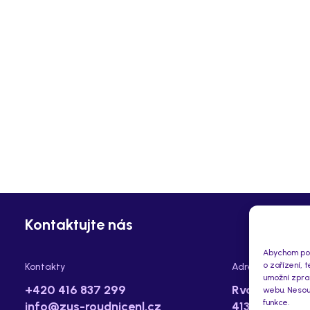
Kontaktujte nás
Abychom posk
o zařízení, 
Kontakty
Adresa
umožní zprac
+420 416 837 299
Rvačov 112,
webu. Nesouh
funkce.
info@zus-roudnicenl.cz
413 01 Roudn