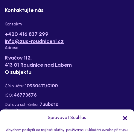
Kontaktujte nás
Kontakty
+420 416 837 299
info@zus-roudnicenl.cz
Adresa
Rvačov 112,
413 01 Roudnice nad Labem
O subjektu
10930471/0100
Číslo účtu:
46773576
IČO:
7uubstz
Datová schránka:
Sledujte nás na:
Spravovat Souhlas
Abychom poskytli co nejlepší služby, používáme k ukládání a/nebo přístupu