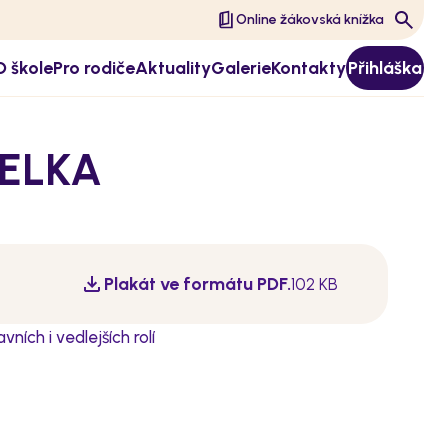
Online žákovská knížka
O škole
Pro rodiče
Aktuality
Galerie
Kontakty
Přihláška
PELKA
Plakát ve formátu PDF.
102 KB
ních i vedlejších rolí