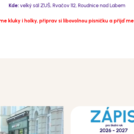
Kde:
velký sál ZUŠ, Rvačov 112, Roudnice nad Labem
e kluky i holky, připrav si libovolnou písničku a přijď me