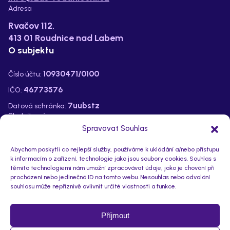
Adresa
Rvačov 112,
413 01 Roudnice nad Labem
O subjektu
10930471/0100
Číslo účtu:
46773576
IČO:
7uubstz
Datová schránka:
Sledujte nás na:
Spravovat Souhlas
Abychom poskytli co nejlepší služby, používáme k ukládání a/nebo přístupu
k informacím o zařízení, technologie jako jsou soubory cookies. Souhlas s
těmito technologiemi nám umožní zpracovávat údaje, jako je chování při
procházení nebo jedinečná ID na tomto webu. Nesouhlas nebo odvolání
souhlasu může nepříznivě ovlivnit určité vlastnosti a funkce.
Příjmout