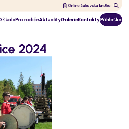
Online žákovská knížka
O škole
Pro rodiče
Aktuality
Galerie
Kontakty
Přihláška
ice 2024