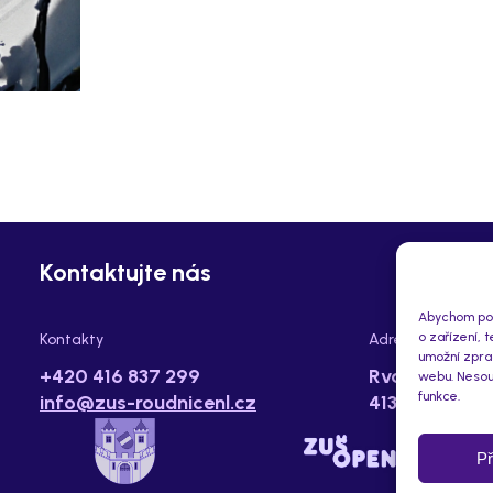
Kontaktujte nás
Abychom posk
o zařízení, 
Kontakty
Adresa
umožní zprac
+420 416 837 299
Rvačov 112,
webu. Nesouh
funkce.
info@zus-roudnicenl.cz
413 01 Roudn
Př