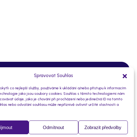
O subjektu
Spravovat Souhlas
ytli co nejlepší služby, používáme k ukládání a/nebo přístupu k informacím
10930471/0100
technologie jako jsou soubory cookies. Souhlas s těmito technologiemi nám
Číslo účtu:
ovávat údaje, jako je chování při procházení nebo jedinečná ID na tomto
46773576
IČO:
las nebo odvolání souhlasu může nepříznivě ovlivnit určité vlastnosti a
ice nad Labem
7uubstz
Datová schránka:
íjmout
Odmítnout
Zobrazit předvolby