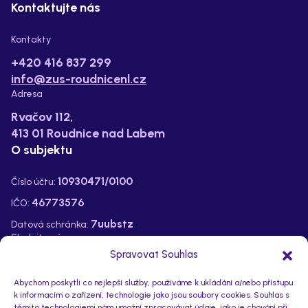
Kontaktujte nás
Kontakty
+420 416 837 299
info@zus-roudnicenl.cz
Adresa
Rvačov 112,
413 01 Roudnice nad Labem
O subjektu
10930471/0100
Číslo účtu:
46773576
IČO:
7uubstz
Datová schránka:
Sledujte nás na:
Spravovat Souhlas
Abychom poskytli co nejlepší služby, používáme k ukládání a/nebo přístupu
k informacím o zařízení, technologie jako jsou soubory cookies. Souhlas s
těmito technologiemi nám umožní zpracovávat údaje, jako je chování při