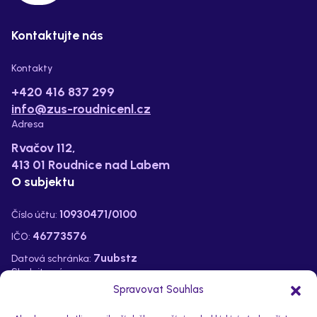
Kontaktujte nás
Kontakty
+420 416 837 299
info@zus-roudnicenl.cz
Adresa
Rvačov 112,
413 01 Roudnice nad Labem
O subjektu
10930471/0100
Číslo účtu:
46773576
IČO:
7uubstz
Datová schránka:
Sledujte nás na:
Spravovat Souhlas