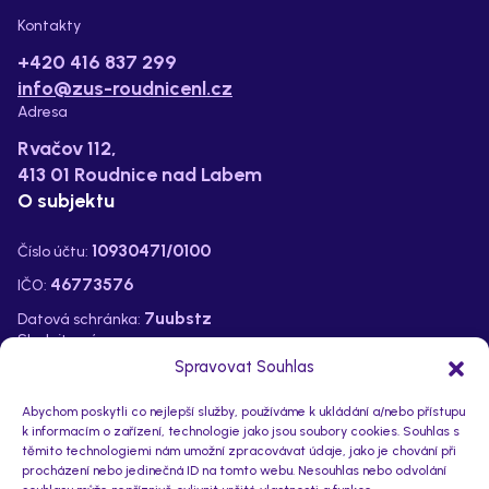
Kontakty
+420 416 837 299
info@zus-roudnicenl.cz
Adresa
Rvačov 112,
413 01 Roudnice nad Labem
O subjektu
10930471/0100
Číslo účtu:
46773576
IČO:
7uubstz
Datová schránka:
Sledujte nás na:
Spravovat Souhlas
Abychom poskytli co nejlepší služby, používáme k ukládání a/nebo přístupu
k informacím o zařízení, technologie jako jsou soubory cookies. Souhlas s
těmito technologiemi nám umožní zpracovávat údaje, jako je chování při
procházení nebo jedinečná ID na tomto webu. Nesouhlas nebo odvolání