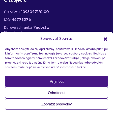
O subjektu
10930471/0100
Číslo účtu:
46773576
IČO:
7uubstz
Datová schránka:
Sledujte nás na:
Spravovat Souhlas
Abychom poskytli co nejlepší služby, používáme k ukládání a/nebo přístupu
k informacím o zařízení, technologie jako jsou soubory cookies. Souhlas s
těmito technologiemi nám umožní zpracovávat údaje, jako je chování při
procházení nebo jedinečná ID na tomto webu. Nesouhlas nebo odvolání
souhlasu může nepříznivě ovlivnit určité vlastnosti a funkce.
Příjmout
Odmítnout
Prohlášení o přístupnosti
GDPR
Zobrazit předvolby