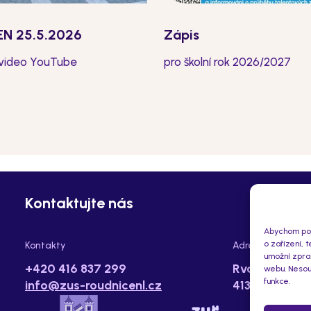
N 25.5.2026
Zápis
 video YouTube
pro školní rok 2026/2027
Kontaktujte nás
Abychom posk
o zařízení, 
Kontakty
Adresa
umožní zprac
+420 416 837 299
Rvačov 112,
webu. Nesouh
funkce.
info@zus-roudnicenl.cz
413 01 Roudn