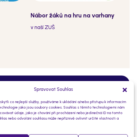
Nábor žáků na hru na varhany
v naší ZUŠ
O subjektu
Spravovat Souhlas
ytli co nejlepší služby, používáme k ukládání a/nebo přístupu k informacím
10930471/0100
technologie jako jsou soubory cookies. Souhlas s těmito technologiemi nám
Číslo účtu:
ovávat údaje, jako je chování při procházení nebo jedinečná ID na tomto
46773576
IČO:
las nebo odvolání souhlasu může nepříznivě ovlivnit určité vlastnosti a
ice nad Labem
7uubstz
Datová schránka: