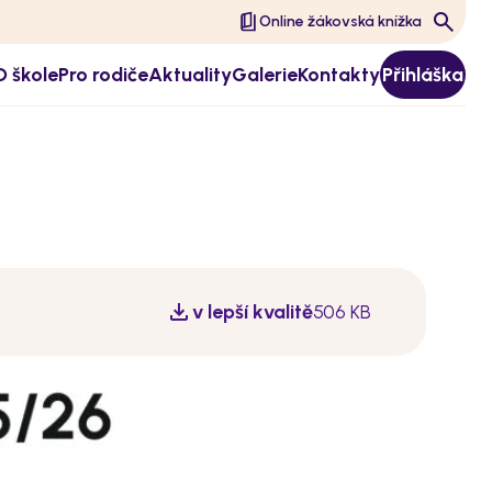
Online žákovská knížka
O škole
Pro rodiče
Aktuality
Galerie
Kontakty
Přihláška
v lepší kvalitě
506 KB